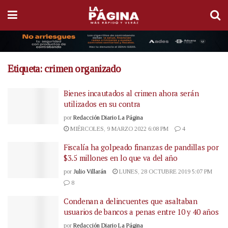
Etiqueta:
crimen organizado
Bienes incautados al crimen ahora serán
utilizados en su contra
por
Redacción Diario La Página
MIÉRCOLES, 9 MARZO 2022 6:08 PM
4
Fiscalía ha golpeado finanzas de pandillas por
$3.5 millones en lo que va del año
por
Julio Villarán
LUNES, 28 OCTUBRE 2019 5:07 PM
8
Condenan a delincuentes que asaltaban
usuarios de bancos a penas entre 10 y 40 años
por
Redacción Diario La Página