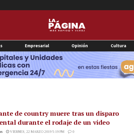
as
Empresarial
Opinión
Cultura
nte de country muere tras un disparo
ental durante el rodaje de un video
as
VIERNES, 22 MARZO 2019 5:19 PM
0