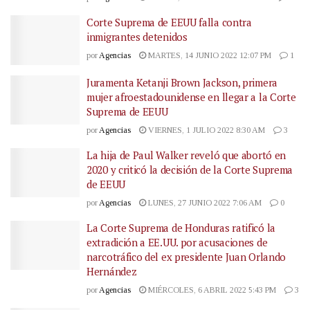
Corte Suprema de EEUU falla contra
inmigrantes detenidos
por
Agencias
MARTES, 14 JUNIO 2022 12:07 PM
1
Juramenta Ketanji Brown Jackson, primera
mujer afroestadounidense en llegar a la Corte
Suprema de EEUU
por
Agencias
VIERNES, 1 JULIO 2022 8:30 AM
3
La hija de Paul Walker reveló que abortó en
2020 y criticó la decisión de la Corte Suprema
de EEUU
por
Agencias
LUNES, 27 JUNIO 2022 7:06 AM
0
La Corte Suprema de Honduras ratificó la
extradición a EE.UU. por acusaciones de
narcotráfico del ex presidente Juan Orlando
Hernández
por
Agencias
MIÉRCOLES, 6 ABRIL 2022 5:43 PM
3