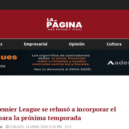
as
Empresarial
Opinión
Cultura
emier League se rehusó a incorporar el
para la próxima temporada
as
SÁBADO, 14 ABRIL 2018 12:02 PM
0