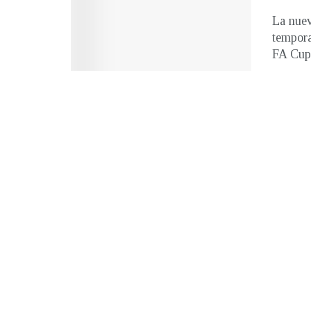
La nuev
tempora
FA Cup(