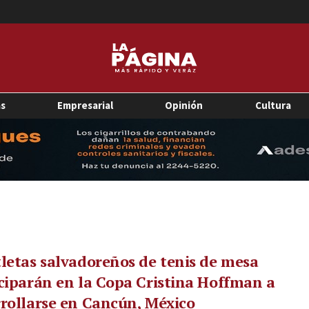
as
Empresarial
Opinión
Cultura
letas salvadoreños de tenis de mesa
ciparán en la Copa Cristina Hoffman a
rollarse en Cancún, México