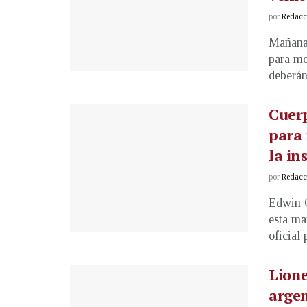
por
Redacci
Mañana 
para mo
deberán 
Cuer
para 
la in
por
Redacci
Edwin C
esta ma
oficial p
Lione
argen