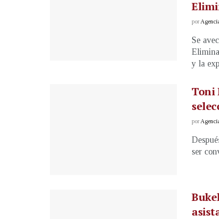
Elimi
por
Agenci
Se avec
Elimina
y la exp
Toni 
selec
por
Agenci
Después
ser con
Bukel
asist