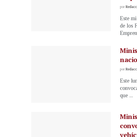
por
Redacci
Este mi
de los 
Emprend
Minis
nacio
por
Redacci
Este lu
convoca
que ...
Minis
convo
vehíc