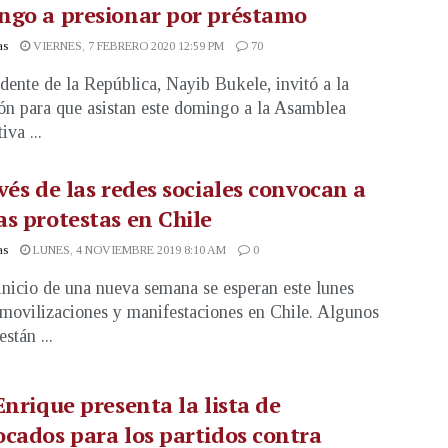
ngo a presionar por préstamo
as
VIERNES, 7 FEBRERO 2020 12:59 PM
70
idente de la República, Nayib Bukele, invitó a la
ón para que asistan este domingo a la Asamblea
iva ...
vés de las redes sociales convocan a
s protestas en Chile
as
LUNES, 4 NOVIEMBRE 2019 8:10 AM
0
inicio de una nueva semana se esperan este lunes
movilizaciones y manifestaciones en Chile. Algunos
stán ...
Enrique presenta la lista de
cados para los partidos contra