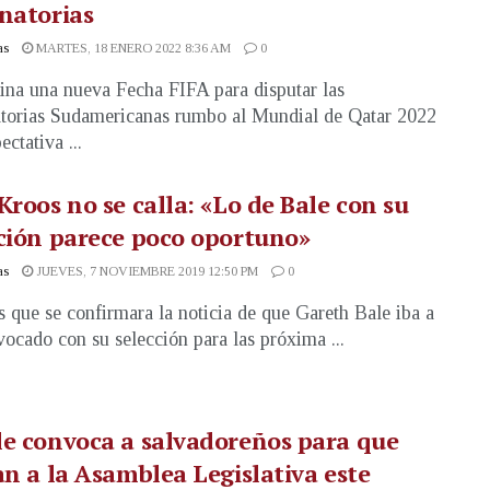
natorias
as
MARTES, 18 ENERO 2022 8:36 AM
0
ina una nueva Fecha FIFA para disputar las
torias Sudamericanas rumbo al Mundial de Qatar 2022
ectativa ...
Kroos no se calla: «Lo de Bale con su
ción parece poco oportuno»
as
JUEVES, 7 NOVIEMBRE 2019 12:50 PM
0
 que se confirmara la noticia de que Gareth Bale iba a
vocado con su selección para las próxima ...
e convoca a salvadoreños para que
an a la Asamblea Legislativa este