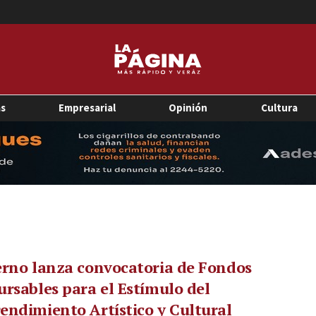
as
Empresarial
Opinión
Cultura
rno lanza convocatoria de Fondos
rsables para el Estímulo del
ndimiento Artístico y Cultural