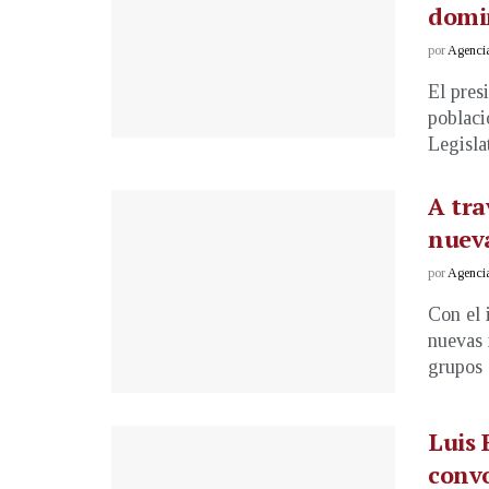
domi
por
Agenci
El pres
poblaci
Legislat
A tra
nueva
por
Agenci
Con el 
nuevas 
grupos e
Luis 
convo