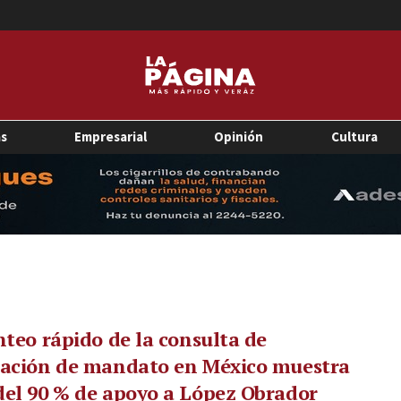
as
Empresarial
Opinión
Cultura
nteo rápido de la consulta de
cación de mandato en México muestra
el 90 % de apoyo a López Obrador