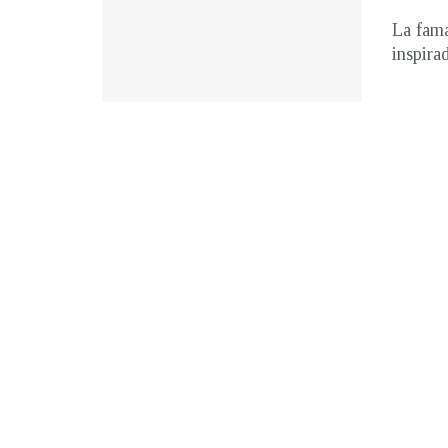
La fama
inspira