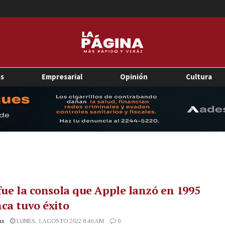
as
Empresarial
Opinión
Cultura
fue la consola que Apple lanzó en 1995
ca tuvo éxito
as
LUNES, 1 AGOSTO 2022 8:40 AM
0