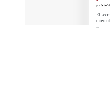
por
Julio V
El secr
miércol
...