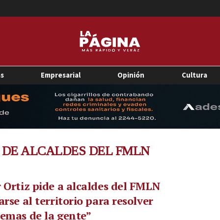
as
Empresarial
Opinión
Cultura
 DE ALCALDES DEL FMLN
 Ortiz pide a alcaldes del FMLN
arse al territorio para resolver
emas de la gente”