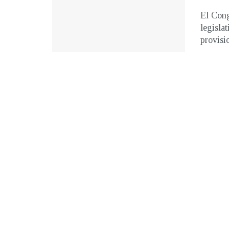
El Cong
legisla
provisio