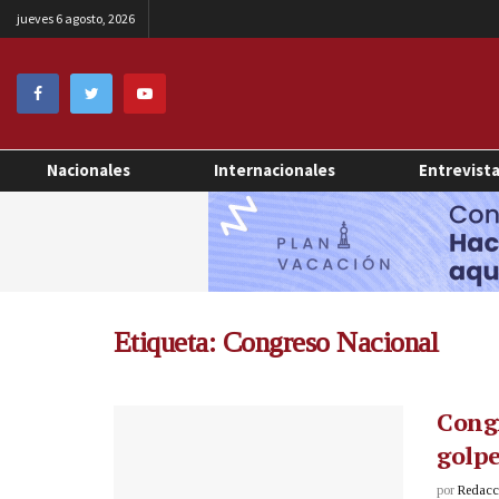
jueves 6 agosto, 2026
Nacionales
Internacionales
Entrevist
Etiqueta:
Congreso Nacional
Congr
golpe
por
Redacci