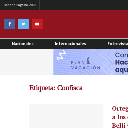
sábado 8 agosto, 2026
Nacionales
Internacionales
Entrevist
Etiqueta:
Confisca
Orteg
a los
Belli