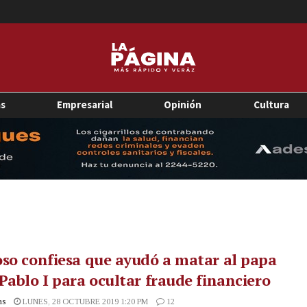
as
Empresarial
Opinión
Cultura
so confiesa que ayudó a matar al papa
Pablo I para ocultar fraude financiero
as
LUNES, 28 OCTUBRE 2019 1:20 PM
12