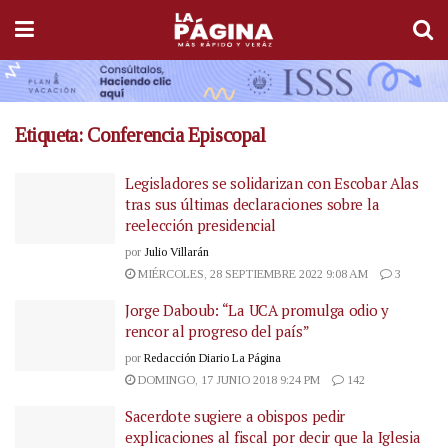
Etiqueta:
Conferencia Episcopal
Legisladores se solidarizan con Escobar Alas
tras sus últimas declaraciones sobre la
reelección presidencial
por
Julio Villarán
MIÉRCOLES, 28 SEPTIEMBRE 2022 9:08 AM
3
Jorge Daboub: “La UCA promulga odio y
rencor al progreso del país”
por
Redacción Diario La Página
DOMINGO, 17 JUNIO 2018 9:24 PM
142
Sacerdote sugiere a obispos pedir
explicaciones al fiscal por decir que la Iglesia