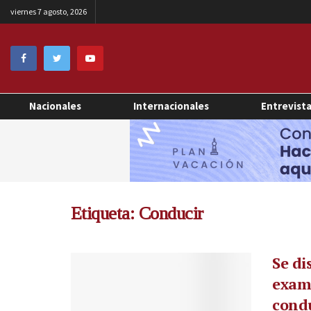
viernes 7 agosto, 2026
Nacionales
Internacionales
Entrevist
Etiqueta:
Conducir
Se di
exame
condu