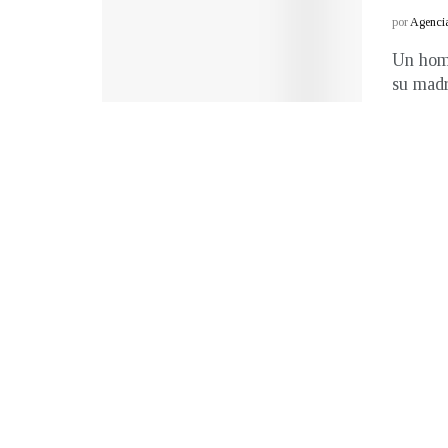
por
Agenci
Un homb
su madr