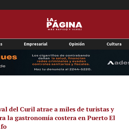
as
Empresarial
Opinión
Cultura
val del Curil atrae a miles de turistas y
ra la gastronomía costera en Puerto El
nfo