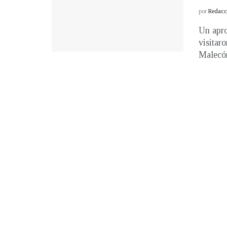
por
Redacci
Un apro
visitar
Malecón