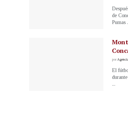
Después
de Conc
Pumas .
Monte
Conc
por
Agenci
El fútb
durante
...