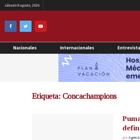
sábado 8 agosto, 2026
Nacionales
Internacionales
Entrevist
Etiqueta:
Concachampions
Pumas
defin
por
Agenci