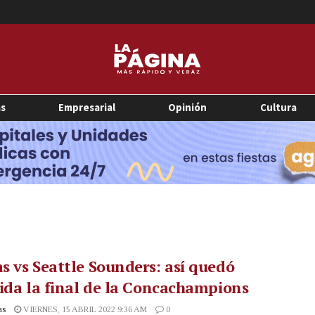
as
Empresarial
Opinión
Cultura
 vs Seattle Sounders: así quedó
ida la final de la Concachampions
as
VIERNES, 15 ABRIL 2022 9:36 AM
0