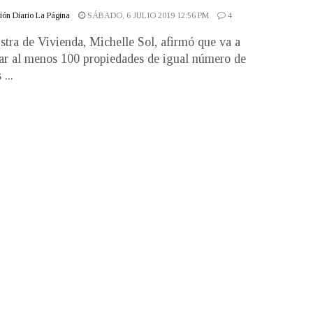
ón Diario La Página
SÁBADO, 6 JULIO 2019 12:56 PM
4
stra de Vivienda, Michelle Sol, afirmó que va a
rar al menos 100 propiedades de igual número de
 ...