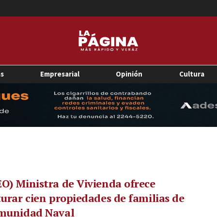
as
Empresarial
Opinión
Cultura
O) Ministra de Vivienda ofrece
turar cien propiedades de familias de
omunidad Naval