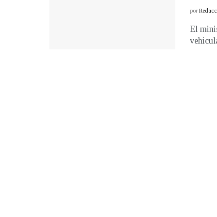
por
Redacci
El mini
vehicula