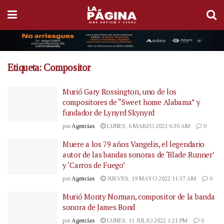
Etiqueta:
Compositor
Murió Gary Rossington, uno de los
compositores de “Sweet home Alabama” y
fundador de Lynyrd Skynyrd
por
Agencias
LUNES, 6 MARZO 2023 6:30 AM
0
Muere a los 79 años Vangelis, el legendario
autor de las bandas sonoras de ‘Blade Runner’
y ‘Carros de Fuego’
por
Agencias
JUEVES, 19 MAYO 2022 11:37 AM
0
Murió Monty Norman, compositor de la banda
sonora de James Bond
por
Agencias
LUNES, 11 JULIO 2022 1:21 PM
0