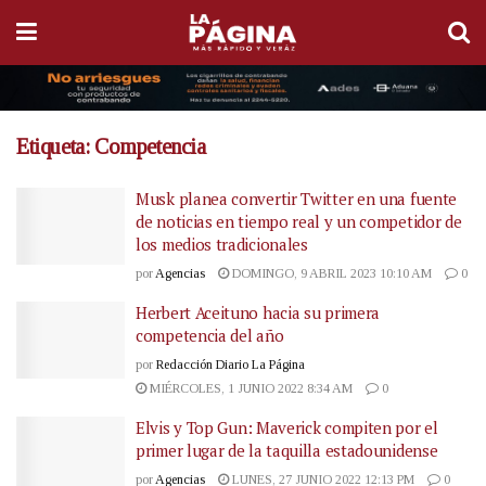
Etiqueta:
Competencia
Musk planea convertir Twitter en una fuente
de noticias en tiempo real y un competidor de
los medios tradicionales
por
Agencias
DOMINGO, 9 ABRIL 2023 10:10 AM
0
Herbert Aceituno hacia su primera
competencia del año
por
Redacción Diario La Página
MIÉRCOLES, 1 JUNIO 2022 8:34 AM
0
Elvis y Top Gun: Maverick compiten por el
primer lugar de la taquilla estadounidense
por
Agencias
LUNES, 27 JUNIO 2022 12:13 PM
0