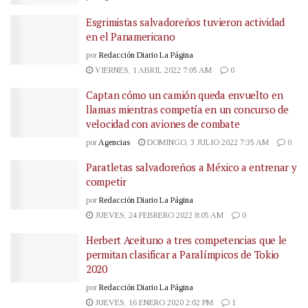
Esgrimistas salvadoreños tuvieron actividad
en el Panamericano
por
Redacción Diario La Página
VIERNES, 1 ABRIL 2022 7:05 AM
0
Captan cómo un camión queda envuelto en
llamas mientras competía en un concurso de
velocidad con aviones de combate
por
Agencias
DOMINGO, 3 JULIO 2022 7:35 AM
0
Paratletas salvadoreños a México a entrenar y
competir
por
Redacción Diario La Página
JUEVES, 24 FEBRERO 2022 8:05 AM
0
Herbert Aceituno a tres competencias que le
permitan clasificar a Paralímpicos de Tokio
2020
por
Redacción Diario La Página
JUEVES, 16 ENERO 2020 2:02 PM
1