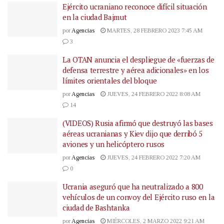
Ejército ucraniano reconoce difícil situación
en la ciudad Bajmut
por
Agencias
MARTES, 28 FEBRERO 2023 7:45 AM
3
La OTAN anuncia el despliegue de «fuerzas de
defensa terrestre y aérea adicionales» en los
límites orientales del bloque
por
Agencias
JUEVES, 24 FEBRERO 2022 8:08 AM
14
(VIDEOS) Rusia afirmó que destruyó las bases
aéreas ucranianas y Kiev dijo que derribó 5
aviones y un helicóptero rusos
por
Agencias
JUEVES, 24 FEBRERO 2022 7:20 AM
0
Ucrania aseguró que ha neutralizado a 800
vehículos de un convoy del Ejército ruso en la
ciudad de Bashtanka
por
Agencias
MIÉRCOLES, 2 MARZO 2022 9:21 AM