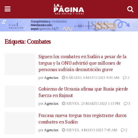
Etiqueta:
Combates
Siguen los combates en Sudán a pesar de la
tregua y la ONU advirtió que millones de
personas sufrirán desnutrición grave
por
Agencias
SÁBADO, 6 MAYO 2023 9:03 AM
2
Gobierno de Ucrania afirma que Rusia pierde
fuerza en Bajmut
por
Agencias
JUEVES, 23 MARZO 2023 1:13 PM
3
Fracasa nueva tregua tras registrarse duros
combates en Sudán
por
Agencias
JUEVES, 4 MAYO 2023 7:45 AM
2