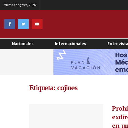
viernes 7 agosto, 2026
Nacionales
Internacionales
Entrevist
Etiqueta:
cojines
Prohí
exdir
en u