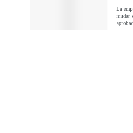
La empr
mudar s
aprobada