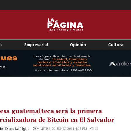
as
Empresarial
Opinión
Cultura
esa guatemalteca será la primera
cializadora de Bitcoin en El Salvador
ón Diario La Página
MARTES, 22 JUNIO 2021 4:25 PM
12