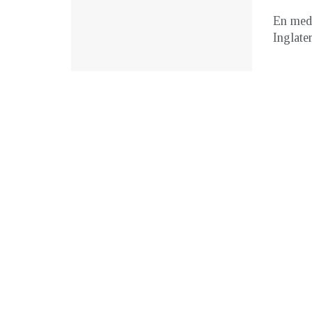
En medi
Inglater