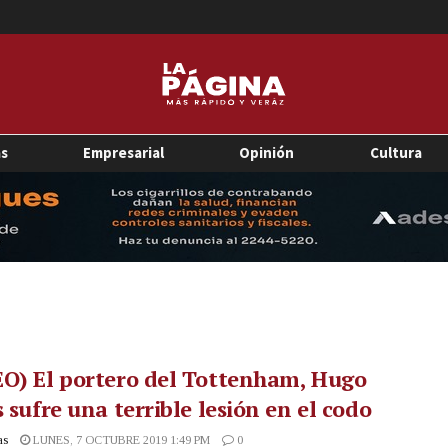
as
Empresarial
Opinión
Cultura
O) El portero del Tottenham, Hugo
s sufre una terrible lesión en el codo
as
LUNES, 7 OCTUBRE 2019 1:49 PM
0