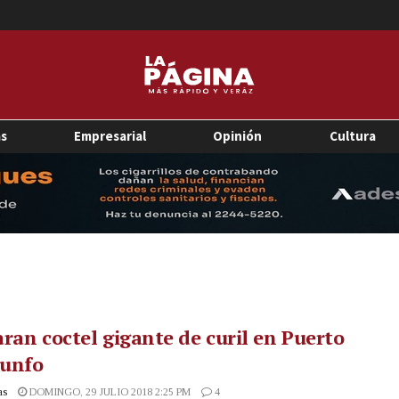
as
Empresarial
Opinión
Cultura
ran coctel gigante de curil en Puerto
iunfo
as
DOMINGO, 29 JULIO 2018 2:25 PM
4