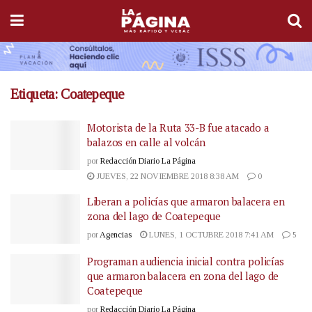
Etiqueta:
Coatepeque
Motorista de la Ruta 33-B fue atacado a
balazos en calle al volcán
por
Redacción Diario La Página
JUEVES, 22 NOVIEMBRE 2018 8:38 AM
0
Liberan a policías que armaron balacera en
zona del lago de Coatepeque
por
Agencias
LUNES, 1 OCTUBRE 2018 7:41 AM
5
Programan audiencia inicial contra policías
que armaron balacera en zona del lago de
Coatepeque
por
Redacción Diario La Página