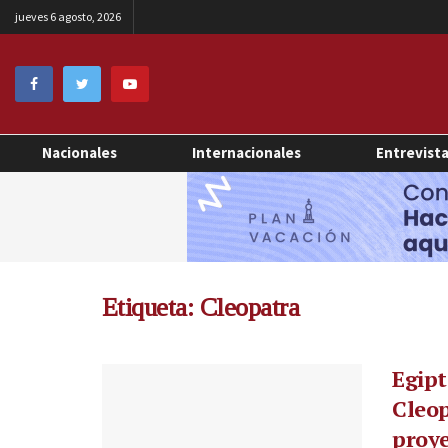
jueves 6 agosto, 2026
Nacionales
Internacionales
Entrevist
Etiqueta:
Cleopatra
Egipt
Cleop
proye