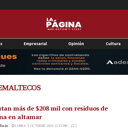
as
Empresarial
Opinión
Cultura
EMALTECOS
tan más de $208 mil con residuos de
ína en altamar
illarán
LUNES, 5 OCTUBRE 2020 12:23 PM
1