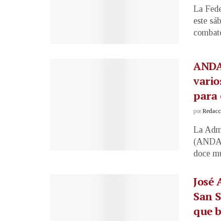
La Fede
este sá
combates
ANDA
vario
para
por
Redacci
La Admi
(ANDA) 
doce mu
José 
San S
que b