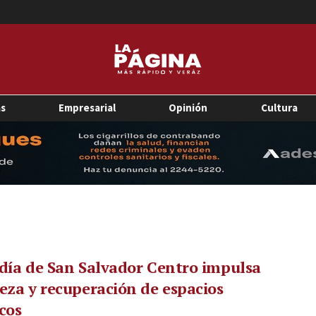
as
Empresarial
Opinión
Cultura
día de San Salvador Centro impulsa
eza y recuperación de espacios
cos