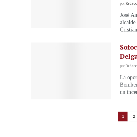
por
Redacci
José An
alcalde
Cristia
Sofoc
Delga
por
Redacci
La opor
Bombero
un incen
1
2