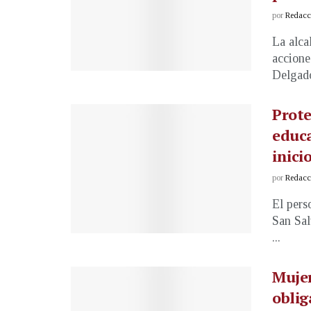
por
Redacci
La alca
accione
Delgado,
Prote
educa
inici
por
Redacci
El pers
San Sal
...
Mujer
oblig