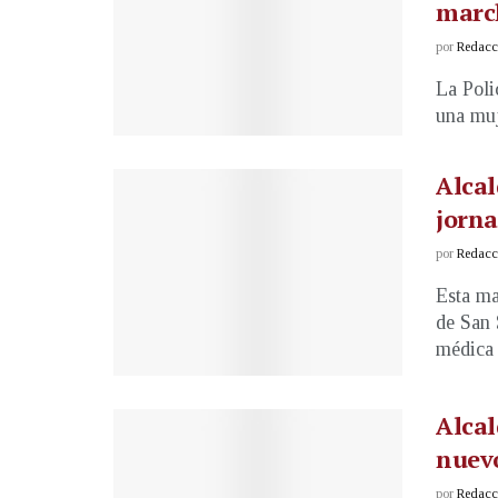
marc
por
Redacci
La Poli
una muj
Alcal
jorna
por
Redacci
Esta ma
de San 
médica y
Alcal
nuev
por
Redacci