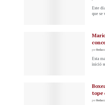
Este dí
que se v
Mario
conce
por
Redacci
Esta ma
inició 
Boxea
tope 
por
Redacci