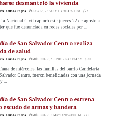
harse desmanteló la vivienda
ón Diario La Página
JUEVES, 22 AGOSTO 2024 2:24 PM
5
cía Nacional Civil capturó este jueves 22 de agosto a
er que fue denunciada en redes sociales por ...
día de San Salvador Centro realiza
da de salud
ón Diario La Página
MIÉRCOLES, 5 JUNIO 2024 11:14 AM
0
ñana de miércoles, las familias del barrio Candelaria
Salvador Centro, fueron beneficiadas con una jornada
 ...
día de San Salvador Centro estrena
o escudo de armas y bandera
ón Diario La Página
MIÉRCOLES, 1 MAYO 2024 3:40 PM
0