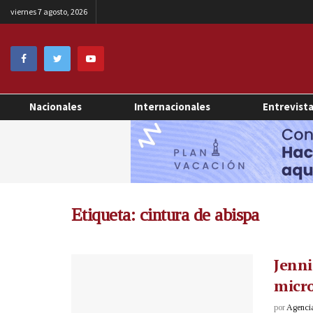
viernes 7 agosto, 2026
Nacionales
Internacionales
Entrevist
Etiqueta:
cintura de abispa
Jenni
micro
por
Agenci