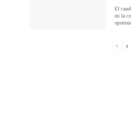
El cand
en la c
oportuni
1