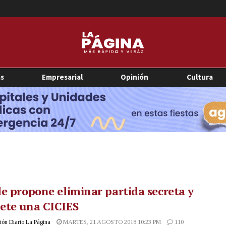
as
Empresarial
Opinión
Cultura
e propone eliminar partida secreta y
ete una CICIES
ón Diario La Página
MARTES, 21 AGOSTO 2018 10:23 PM
110