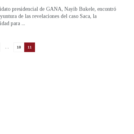
idato presidencial de GANA, Nayib Bukele, encontró
oyuntura de las revelaciones del caso Saca, la
dad para ...
…
10
11