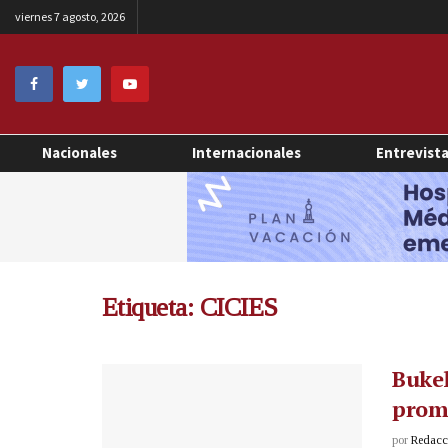
viernes 7 agosto, 2026
Nacionales
Internacionales
Entrevist
Etiqueta:
CICIES
Bukel
prom
por
Redacci