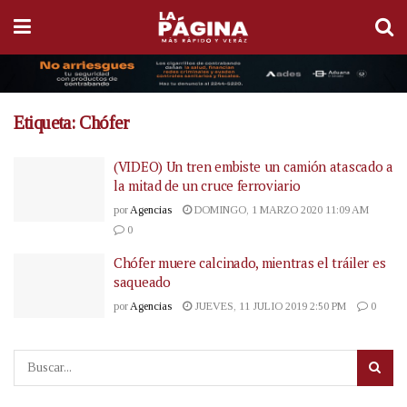
Etiqueta:
Chófer
(VIDEO) Un tren embiste un camión atascado a
la mitad de un cruce ferroviario
por
Agencias
DOMINGO, 1 MARZO 2020 11:09 AM
0
Chófer muere calcinado, mientras el tráiler es
saqueado
por
Agencias
JUEVES, 11 JULIO 2019 2:50 PM
0