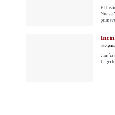
El Inst
Nueva Y
primave
Incin
por
Agenci
Conform
Lagerfe