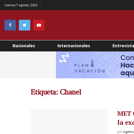
viernes 7 agosto, 2026
Nacionales
Internacionales
Entrevist
Etiqueta:
Chanel
MET G
la ex
por
Agenci