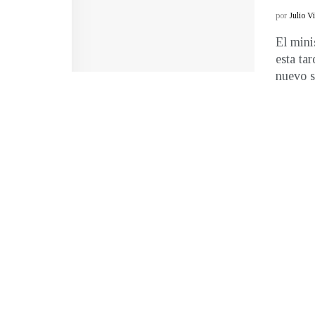
por
Julio V
El mini
esta ta
nuevo su