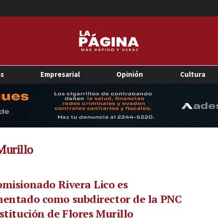
as
Empresarial
Opinión
Cultura
Murillo
misionado Rivera Lico es
mentado como subdirector de la PNC
stitución de Flores Murillo