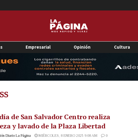
as
Empresarial
Opinión
Cultura
SS
día de San Salvador Centro realiza
eza y lavado de la Plaza Libertad
ón Diario La Página
MIÉRCOLES, 8 ENERO 2025 9:08 AM
0