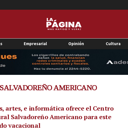
as
Empresarial
Opinión
Cultura
 SALVADOREÑO AMERICANO
s, artes, e informática ofrece el Centro
ral Salvadoreño Americano para este
do vacacional