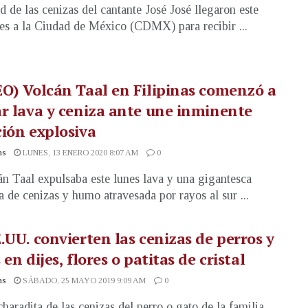
d de las cenizas del cantante José José llegaron este
es a la Ciudad de México (CDMX) para recibir ...
O) Volcán Taal en Filipinas comenzó a
r lava y ceniza ante une inminente
ión explosiva
as
LUNES, 13 ENERO 2020 8:07 AM
0
án Taal expulsaba este lunes lava y una gigantesca
 de cenizas y humo atravesada por rayos al sur ...
.UU. convierten las cenizas de perros y
 en dijes, flores o patitas de cristal
as
SÁBADO, 25 MAYO 2019 9:09 AM
0
haradita de las cenizas del perro o gato de la familia