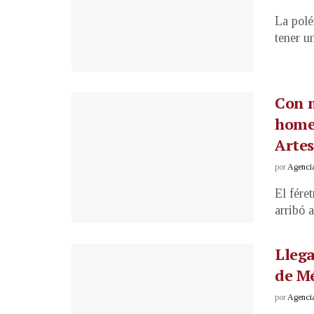
La polé
tener un
Con m
homen
Artes
por
Agenci
El fére
arribó a
Llega
de M
por
Agenci