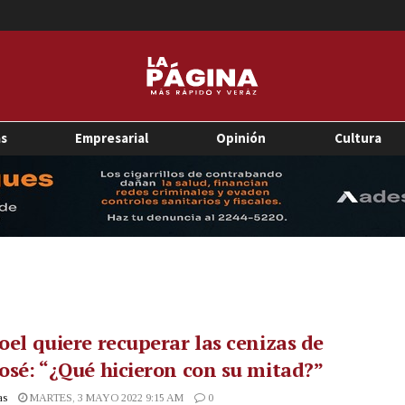
as
Empresarial
Opinión
Cultura
Joel quiere recuperar las cenizas de
José: “¿Qué hicieron con su mitad?”
as
MARTES, 3 MAYO 2022 9:15 AM
0