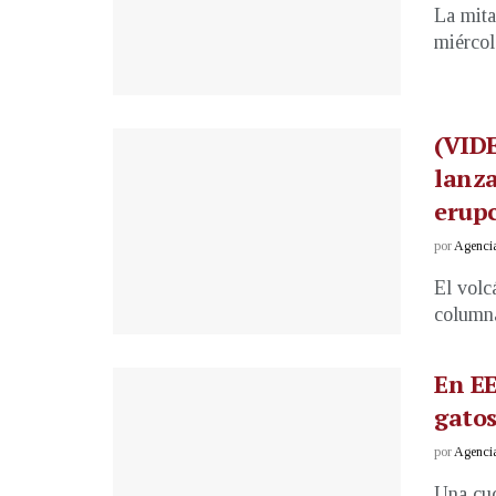
La mita
miércol
(VIDE
lanza
erupc
por
Agenci
El volc
columna
En EE
gatos
por
Agenci
Una cuc