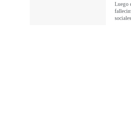
Luego d
falleci
sociales 