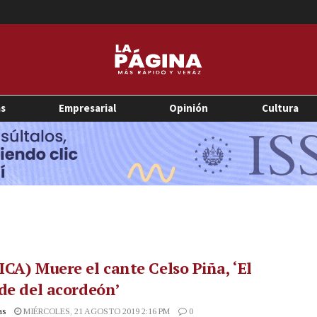
as
Empresarial
Opinión
Cultura
CA) Muere el cante Celso Piña, ‘El
de del acordeón’
as
MIÉRCOLES, 21 AGOSTO 2019 2:16 PM
0