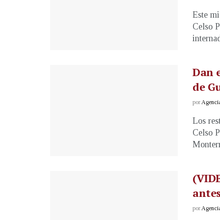
Este mi
Celso P
internad
Dan e
de G
por
Agenci
Los res
Celso P
Monterre
(VIDE
antes
por
Agenci