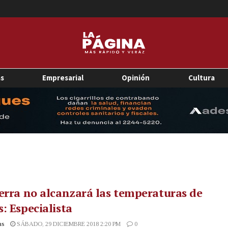
as
Empresarial
Opinión
Cultura
erra no alcanzará las temperaturas de
: Especialista
as
SÁBADO, 29 DICIEMBRE 2018 2:20 PM
0