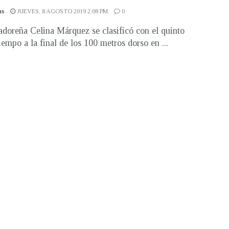
as
JUEVES, 8 AGOSTO 2019 2:08 PM
0
adoreña Celina Márquez se clasificó con el quinto
iempo a la final de los 100 metros dorso en ...