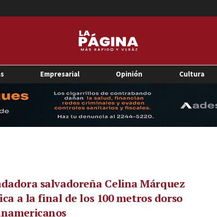
as
Empresarial
Opinión
Cultura
adadora salvadoreña Celina Márquez
fica a la final de los 100 metros dorso
anamericanos