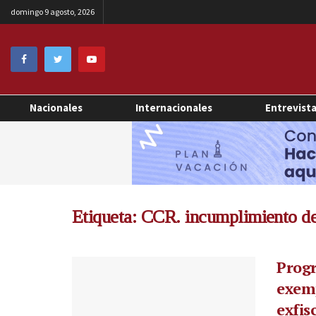
domingo 9 agosto, 2026
Nacionales
Internacionales
Entrevist
Etiqueta:
CCR. incumplimiento de
Progr
exemp
exfis