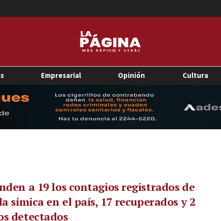
as
Empresarial
Opinión
Cultura
nden a 19 los contagios registrados de
la símica en el país, 17 recuperados y 2
os detectados