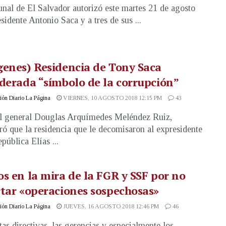
unal de El Salvador autorizó este martes 21 de agosto
sidente Antonio Saca y a tres de sus ...
enes) Residencia de Tony Saca
derada “símbolo de la corrupción”
ón Diario La Página
VIERNES, 10 AGOSTO 2018 12:15 PM
43
al general Douglas Arquímedes Meléndez Ruiz,
ró que la residencia que le decomisaron al expresidente
pública Elías ...
s en la mira de la FGR y SSF por no
tar «operaciones sospechosas»
ón Diario La Página
JUEVES, 16 AGOSTO 2018 12:46 PM
46
tas directivas, las gerencias y especialmente los