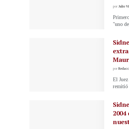
por
Julio V
Primero
"uno de
Sidne
extra
Maur
por
Redacci
El Juez
remitió 
Sidne
2004 
nuest