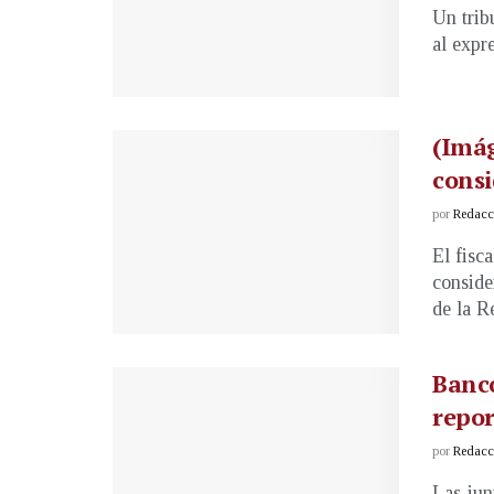
Un trib
al expre
(Imág
consi
por
Redacci
El fisc
conside
de la Re
Banco
repor
por
Redacci
Las jun