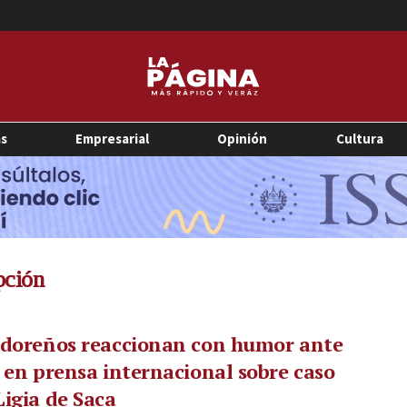
as
Empresarial
Opinión
Cultura
pción
adoreños reaccionan con humor ante
 en prensa internacional sobre caso
igia de Saca