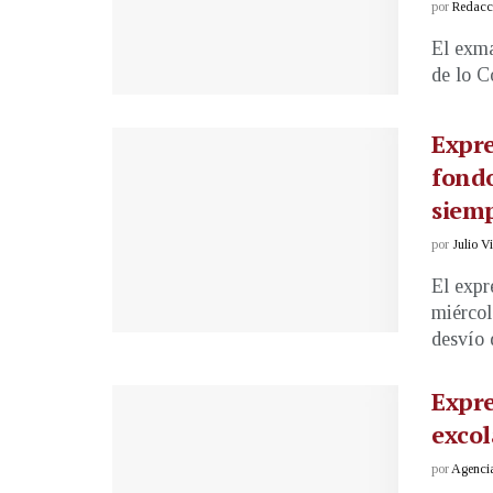
por
Redacci
El exma
de lo C
Expre
fondo
siem
por
Julio V
El expr
miércol
desvío d
Expre
excol
por
Agenci