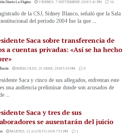
ón Diario La Página
VIERNES, 7 SEPTIEMBRE 2018 5:41 PM
16
gistrado de la CSJ, Sidney Blanco, señaló que la Sala
onstitucional del periodo 2004 fue la que ...
sidente Saca sobre transferencia de
s a cuentas privadas: «Así se ha hecho
pre»
illarán
MIÉRCOLES, 25 ABRIL 2018 5:50 PM
0
esidente Saca y cinco de sus allegados, enfrentan este
es una audiencia preliminar donde son acusados de
e ...
sidente Saca y tres de sus
aboradores se ausentarán del juicio
as
MARTES, 21 AGOSTO 2018 7:53 PM
1