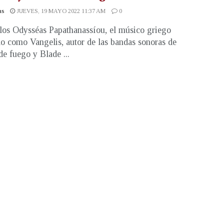
as
JUEVES, 19 MAYO 2022 11:37 AM
0
os Odysséas Papathanassíou, el músico griego
o como Vangelis, autor de las bandas sonoras de
de fuego y Blade ...