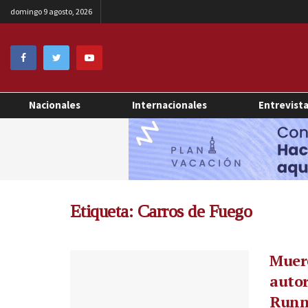
domingo 9 agosto, 2026
Nacionales
Internacionales
Entrevist
Etiqueta:
Carros de Fuego
Muere
autor
Runne