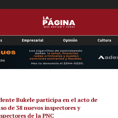
as
Empresarial
Opinión
Cultura
dente Bukele participa en el acto de
so de 38 nuevos inspectores y
spectores de la PNC