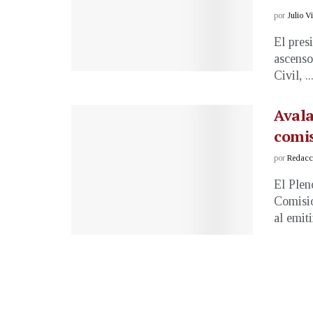
por
Julio V
El pres
ascenso
Civil, ..
Avala
comi
por
Redacci
El Plen
Comisió
al emitir