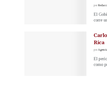
por
Redacci
El Gobi
corre un
Carlo
Rica
por
Agenci
El peri
como pr