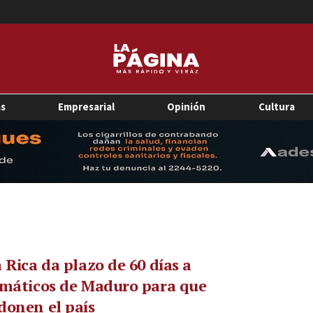
as
Empresarial
Opinión
Cultura
 Rica da plazo de 60 días a
omáticos de Maduro para que
donen el país