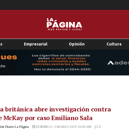
as
Empresarial
Opinión
Cultura
ía británica abre investigación contra
e McKay por caso Emiliano Sala
ón Diario La Página
DOMINGO, 3 MARZO 2019 10:49 AM
0