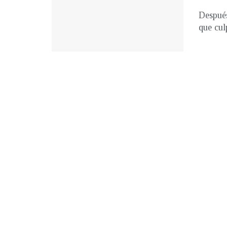
Después
que culp