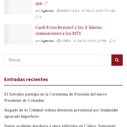
que…”
por
Agencias
MIÉRCOLES, 18 JULIO 2018 7:51 AM
0
Cardi B con Beyoncé y Jay-Z lideran
nominaciones a los MTV
por
Agencias
LUNES, 16 JULIO 2018 5:28 PM
0
Entradas recientes
El Salvador participa en la Ceremonia de Posesión del nuevo
Presidente de Colombia
Juzgado de lo Criminal ordena detención provisional por feminicidio
agravado imperfecto
Fuerte accidente involucra a cinco vehículos en Caluco, Sonsonate