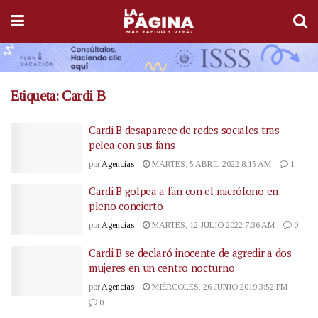
Etiqueta:
Cardi B
Cardi B desaparece de redes sociales tras
pelea con sus fans
por
Agencias
MARTES, 5 ABRIL 2022 8:15 AM
1
Cardi B golpea a fan con el micrófono en
pleno concierto
por
Agencias
MARTES, 12 JULIO 2022 7:36 AM
0
Cardi B se declaró inocente de agredir a dos
mujeres en un centro nocturno
por
Agencias
MIÉRCOLES, 26 JUNIO 2019 3:52 PM
0