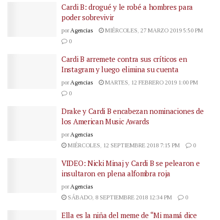
Cardi B: drogué y le robé a hombres para
poder sobrevivir
por
Agencias
MIÉRCOLES, 27 MARZO 2019 5:50 PM
0
Cardi B arremete contra sus críticos en
Instagram y luego elimina su cuenta
por
Agencias
MARTES, 12 FEBRERO 2019 1:00 PM
0
Drake y Cardi B encabezan nominaciones de
los American Music Awards
por
Agencias
MIÉRCOLES, 12 SEPTIEMBRE 2018 7:15 PM
0
VIDEO: Nicki Minaj y Cardi B se pelearon e
insultaron en plena alfombra roja
por
Agencias
SÁBADO, 8 SEPTIEMBRE 2018 12:34 PM
0
Ella es la niña del meme de “Mi mamá dice