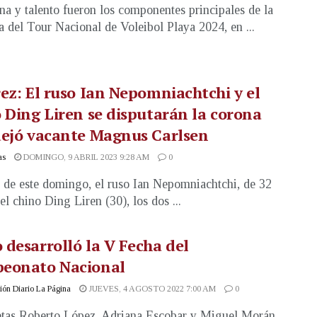
ena y talento fueron los componentes principales de la
ha del Tour Nacional de Voleibol Playa 2024, en ...
ez: El ruso Ian Nepomniachtchi y el
 Ding Liren se disputarán la corona
dejó vacante Magnus Carlsen
as
DOMINGO, 9 ABRIL 2023 9:28 AM
0
r de este domingo, el ruso Ian Nepomniachtchi, de 32
el chino Ding Liren (30), los dos ...
desarrolló la V Fecha del
eonato Nacional
ón Diario La Página
JUEVES, 4 AGOSTO 2022 7:00 AM
0
etas Roberto López, Adriana Escobar y Miguel Morán