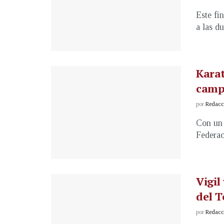
Este fi
a las d
Karat
camp
por
Redacci
Con un 
Federac
Vigil
del T
por
Redacci