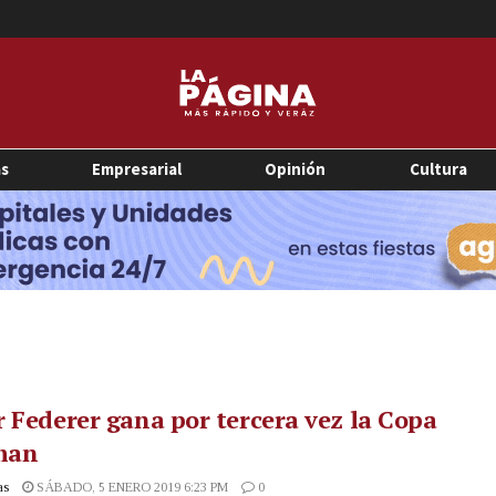
as
Empresarial
Opinión
Cultura
 Federer gana por tercera vez la Copa
man
as
SÁBADO, 5 ENERO 2019 6:23 PM
0